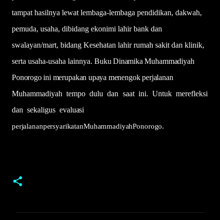
tampat hasilnya lewat lembaga-lembaga pendidikan, dakwah,
pemuda, usaha, dibidang ekonimi lahir bank dan
swalayan/mart, bidang Kesehatan lahir rumah sakit dan klinik,
serta usaha-usaha lainnya.
Buku
Dinamika
Muhammadiyah
Ponorogo
ini
merupakan
upaya
menengok
perjalanan
Muhammadiyah
tempo
dulu
dan
saat
ini.
Untuk
merefleksi
dan
sekaligus
evaluasi
perjalanan
persyarikatan
Muhammadiyah
Ponorogo.