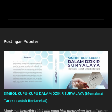
K
o
m
e
n
t
Postingan Populer
a
r
SIMBOL KUPU-KUPU DALAM DZIKIR SURYALAYA (Memaknai
Tarekat untuk Bertarekat)
Manisnya berdzikir tidak ada yang bisa merasakan, kecuali orang