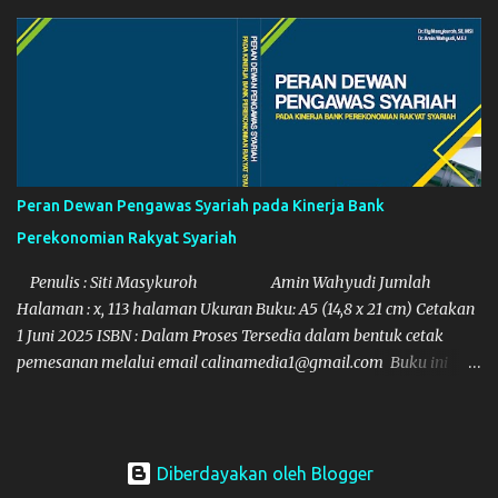
memperkaya wawasan pembaca dalam memahami seluk-beluk
laporan keuangan secara lebih mendalam dan aplikatif. Disusun
secara sistematis dan berbasis teori akuntansi keuangan yang
kokoh, buku ini menyajikan konsep dasar hingga lanjutan, seperti
analisis rasio keuangan, perubahan laba kotor, perbandingan
laporan keuangan, hingga efisiensi modal kerja. Setiap bab
dirancang untuk mengupas aspek-aspek penting dalam evaluasi
kesehatan keuangan suatu entitas, lengkap dengan ilustrasi
Peran Dewan Pengawas Syariah pada Kinerja Bank
formula, pengukuran rasio, dan manfaatnya dalam pengambilan
Perekonomian Rakyat Syariah
keputusan ekonomi yang strategis. Dengan pendekatan empiris,
buku ini tid...
Penulis : Siti Masykuroh Amin Wahyudi Jumlah
Halaman : x, 113 halaman Ukuran Buku: A5 (14,8 x 21 cm) Cetakan
1 Juni 2025 ISBN : Dalam Proses Tersedia dalam bentuk cetak
pemesanan melalui email calinamedia1@gmail.com Buku ini
mencoba mengkaji tentang Moderasi Dewan Pengawas Syariah
pada Kinerja Bank Perekonoman Rakyat Syariah dengan
pendekatan kuantitatif untuk menguji dan menganalisis
pengaruh Pembiayaan Bagi Hasil terhadap NPF dan Kinerja BPRS
Diberdayakan oleh Blogger
serta menganalisis moderasi DPS dalam hubungan tersebut.