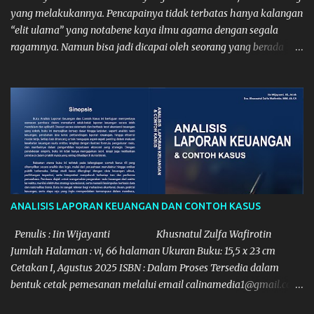
yang melakukannya. Pencapainya tidak terbatas hanya kalangan
“elit ulama” yang notabene kaya ilmu agama dengan segala
ragamnya. Namun bisa jadi dicapai oleh seorang yang berada
pada level “terendah” di kalangan umat Islam. Sebabnya, karena
pencapaian manisnya berdzikir terkait erat dengan kejernihan
hati. Hanya hati yang putih bersih yang kuasa hadir dalam Allah
dan menikmati kelezatan berdialog dengan-Nya. Buku ini
memaparkan secara detil bagaimana jama’ah tarekat pada
Tarekat Qadiriyah Naqsabandiyah (TQN) Suryalaya
Tasikmalaya memaknai tarekat untuk meniti jalan menuju
dzikrullah dengan tulus melalui simbol kupu-kupu.
Pengungkapan makna simbol kupu-kupu secara normatif dan
ANALISIS LAPORAN KEUANGAN DAN CONTOH KASUS
sekaligus implementatif ke dalam aksi dzikir dan perilaku sehari-
hari jama’ah TQN Suryalaya menjadi bagian yang penting dalam
Penulis : Iin Wijayanti Khusnatul Zulfa Wafirotin
pembahasan buku ini.
Jumlah Halaman : vi, 66 halaman Ukuran Buku: 15,5 x 23 cm
Cetakan I, Agustus 2025 ISBN : Dalam Proses Tersedia dalam
bentuk cetak pemesanan melalui email calinamedia1@gmail.com
Buku Analisis Laporan Keuangan dan Contoh Kasus ini bertujuan