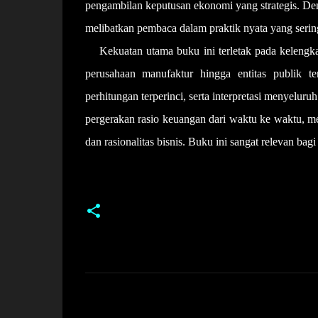
pengambilan keputusan ekonomi yang strategis. Deng
melibatkan pembaca dalam praktik nyata yang sering
Kekuatan utama buku ini terletak pada kelengkapan
perusahaan manufaktur hingga entitas publik t
perhitungan terperinci, serta interpretasi menyelur
pergerakan rasio keuangan dari waktu ke waktu, meni
dan rasionalitas bisnis. Buku ini sangat relevan bag
K
o