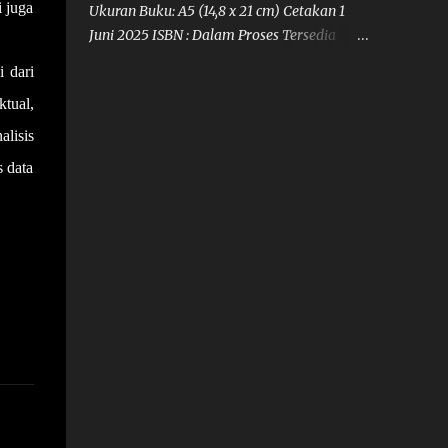
i juga
Ukuran Buku: A5 (14,8 x 21 cm) Cetakan 1
dan sekaligus implementatif ke dalam aksi
Juni 2025 ISBN : Dalam Proses Tersedia
dzikir dan perilaku sehari-hari jama’ah
dalam bentuk cetak pemesanan melalui
TQN Suryalaya menjadi bagian yang
i dari
email calinamedia1@gmail.com Buku ini
penting dalam pembahasan buku ini.
tual,
mencoba mengkaji tentang Moderasi
Dewan Pengawas Syariah pada Kinerja
alisis
Bank Perekonoman Rakyat Syariah dengan
s data
pendekatan kuantitatif untuk menguji dan
menganalisis pengaruh Pembiayaan Bagi
Hasil terhadap NPF dan Kinerja BPRS serta
menganalisis moderasi DPS dalam
hubungan tersebut.